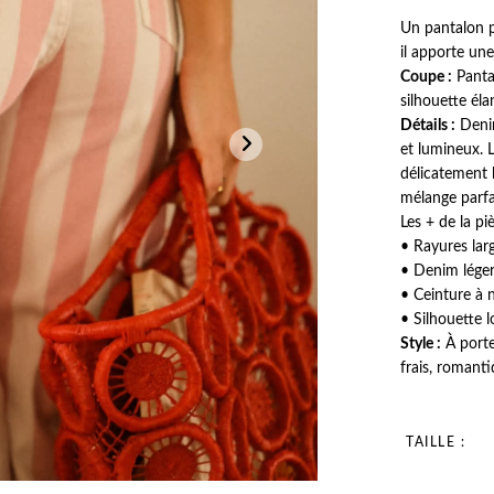
Un pantalon p
il apporte une
Coupe :
Pantal
silhouette éla
Détails :
Denim
et lumineux. L
délicatement l
mélange parfa
Les + de la pi
• Rayures lar
• Denim léger
• Ceinture à 
• Silhouette l
Style :
À porte
frais, romanti
TAILLE