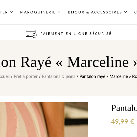
RTER
MAROQUINERIE
BIJOUX & ACCESSOIRES
PAIEMENT EN LIGNE SÉCURISÉ
lon Rayé « Marceline 
cueil
/
Prêt à porter
/
Pantalons & jeans
/ Pantalon rayé « Marceline » R
Pantal
49,99
€