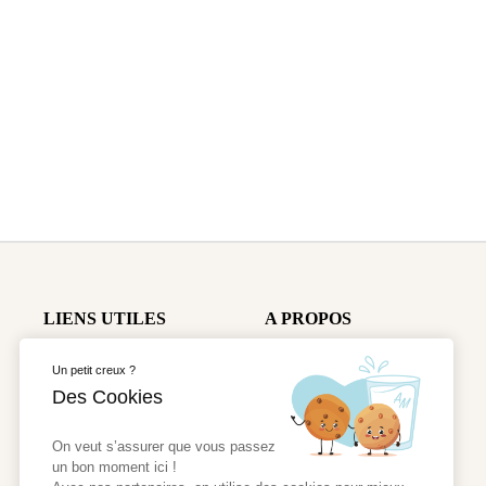
LIENS UTILES
A PROPOS
Nous contacter
CGV
Un petit creux ?
Des Cookies
Mentions Légales
Gestions des cookies
On veut s’assurer que vous passez
un bon moment ici !
Données Personnelles