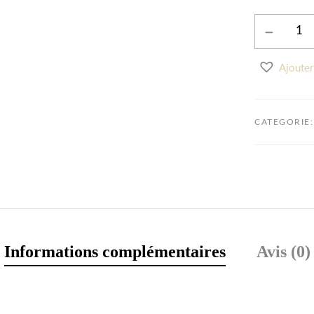
quantité
de
Pantalon
Ajouter
rayé
"Marceline"
Rose
CATEGORIE:
Informations complémentaires
Avis (0)