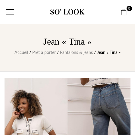
0
Jean « Tina »
Accueil
/
Prêt à porter
/
Pantalons & jeans
/ Jean « Tina »