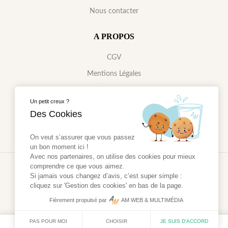
Nous contacter
A PROPOS
CGV
Mentions Légales
Gestions des cookies
Un petit creux ?
Données Personnelles
Des Cookies
On veut s’assurer que vous passez
un bon moment ici !
Avec nos partenaires, on utilise des cookies pour mieux
comprendre ce que vous aimez.
2024 - Réalisé par
AM WEB & MULTIMÉDIA
Si jamais vous changez d’avis, c’est super simple :
cliquez sur 'Gestion des cookies' en bas de la page.
Fièrement propulsé par
AM WEB & MULTIMÉDIA
PAS POUR MOI
CHOISIR
JE SUIS D'ACCORD