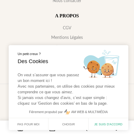
Nous contacter
A PROPOS
CGV
Mentions Légales
Gestions des cookies
Un petit creux ?
Données Personnelles
Des Cookies
On veut s’assurer que vous passez
un bon moment ici !
Avec nos partenaires, on utilise des cookies pour mieux
comprendre ce que vous aimez.
2024 - Réalisé par
AM WEB & MULTIMÉDIA
Si jamais vous changez d’avis, c’est super simple :
cliquez sur 'Gestion des cookies' en bas de la page.
Fièrement propulsé par
AM WEB & MULTIMÉDIA
PAS POUR MOI
CHOISIR
JE SUIS D'ACCORD