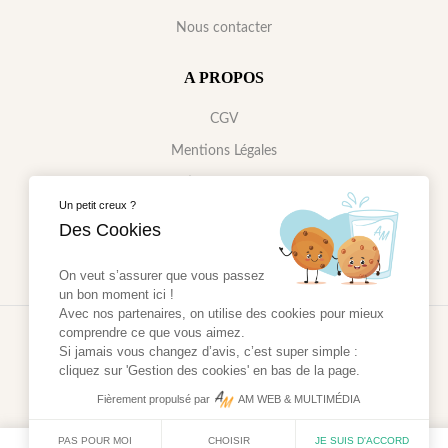
Nous contacter
A PROPOS
CGV
Mentions Légales
Gestions des cookies
Un petit creux ?
Données Personnelles
Des Cookies
On veut s’assurer que vous passez
un bon moment ici !
Avec nos partenaires, on utilise des cookies pour mieux
comprendre ce que vous aimez.
2024 - Réalisé par
AM WEB & MULTIMÉDIA
Si jamais vous changez d’avis, c’est super simple :
cliquez sur 'Gestion des cookies' en bas de la page.
Fièrement propulsé par
AM WEB & MULTIMÉDIA
PAS POUR MOI
CHOISIR
JE SUIS D'ACCORD