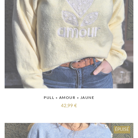
PULL « AMOUR » JAUNE
42,99
€
ÉPUISÉ