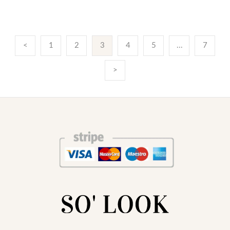
<
1
2
3
4
5
...
7
>