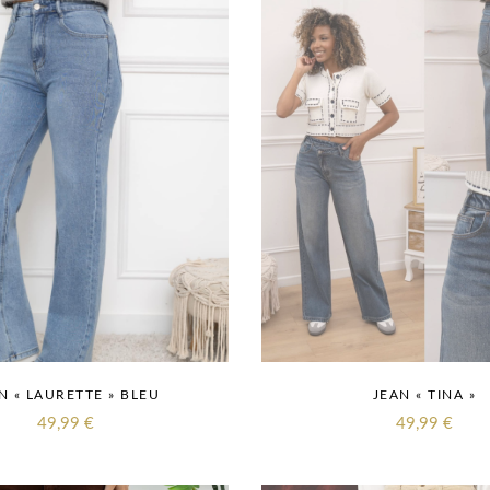
N « LAURETTE » BLEU
JEAN « TINA »
49,99
€
49,99
€