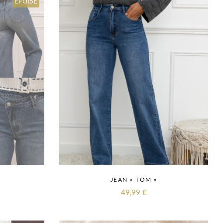
ÉPUISÉ
JEAN « TOM »
49,99
€