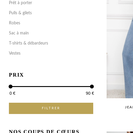
Prêt à porter
Pulls & gilets
Robes
Sac à main
T-shirts & débardeurs
Vestes
PRIX
0
€
90
€
JEA
FILTRER
NOS COUPS DE CŒURS