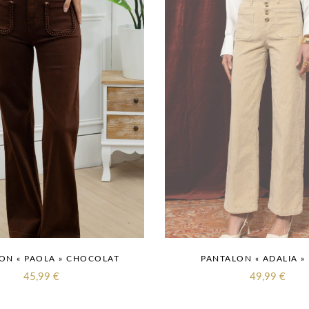
ON « PAOLA » CHOCOLAT
PANTALON « ADALIA »
45,99
€
49,99
€