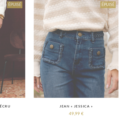
ÉPUISÉ
ÉPUISÉ
 ÉCRU
JEAN « JESSICA »
49,99
€