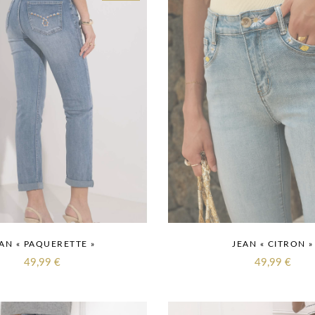
AN « PAQUERETTE »
JEAN « CITRON »
49,99
€
49,99
€