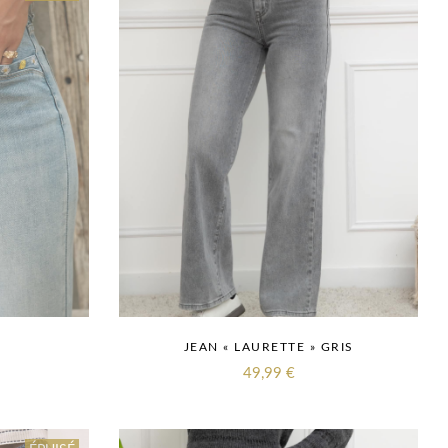
JEAN « LAURETTE » GRIS
49,99
€