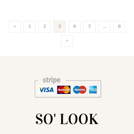
<
1
2
3
4
5
...
8
>