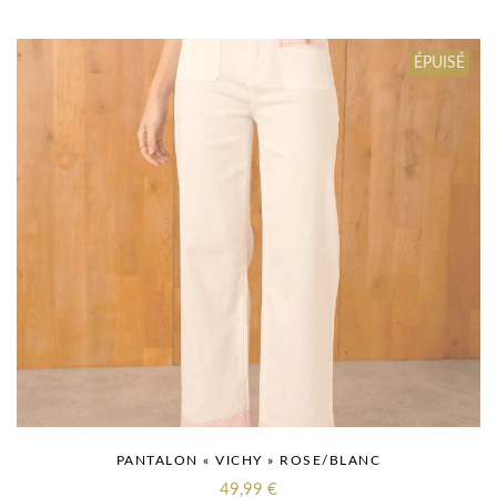
ÉPUISÉ
PANTALON « VICHY » ROSE/BLANC
49,99
€