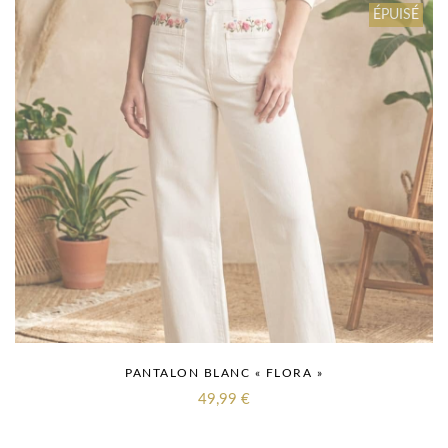
ÉPUISÉ
PANTALON BLANC « FLORA »
49,99
€