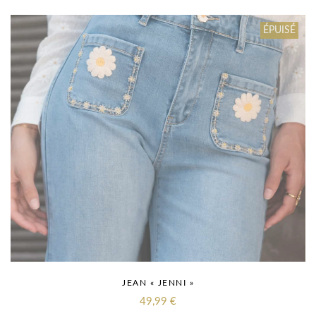
ÉPUISÉ
JEAN « JENNI »
49,99
€