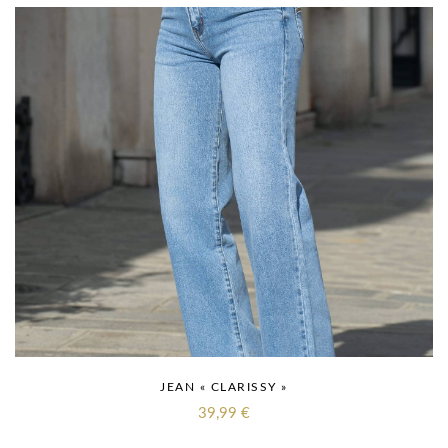
JEAN « CLARISSY »
39,99
€